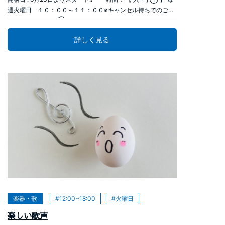
週火曜日 １０：００～１１：００※キャンセル待ちでのご案
内です。 【 入 門 ② 】 毎週火曜日 １1：００～１2：００※
キャンセル待ちでのご案内です。 【 初 級 】 毎週火曜日 １
詳しく見る
2：００～１3：００ 【 中 級 】 毎週火曜日 １3：００～１
4：００ 受講料 ： １１，８８０円 （全８回） 教材費：入門
クラスは、ヴァイオリン教本代が別途必要となります。 準備
物：ヴァイオリン・筆記用具 ◆講座内容 楽譜の読み方や楽器
の持ち方など、弦楽器の基礎から学びます。 講 師 ： 国吉
佐知子 （バイオリン講師） お申し込みはこちら→
2026年05月31日
楽器・歌
12:00~18:00
火曜日
楽しい歌声