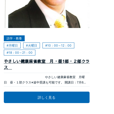
2026年06月04日
語学・教養
月曜日
火曜日
10：00～12：00
18：00～21：00
やさしい健康麻雀教室 月・昼1部・２部クラ
ス
やさしい健康麻雀教室 月曜
日 昼・１部クラス※途中受講も可能です。 開講日：7月6
日 12：45～14：45 受講料：９，９００円 （全6回） 教材
費：１，０００円（テキスト代） 準備物：筆記用具 やさしい
詳しく見る
健康麻雀教室 月曜日 昼・２部クラス※途中受講も可能で
す。 開講日：7月6日 １５：００～１７：００ 受講料：９，
９００円 （全6回） 教材費：１，０００円（テキスト代）