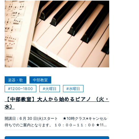
準備物：筆記用具 初心者、経験の浅い方を対象に基礎知識の
習得から実践対局に臨むまで、 丁寧に分かりやすく進めてい
きます。 講座は毎回、講義から実践という流れで行います 講
師：松原 一登 （全段審 Mahjong Adviser 公認講師）
お申込みはこちら
2026年05月31日
楽器・歌
中部教室
12:00~18:00
火曜日
水曜日
【中部教室】大人から始めるピアノ （火・
水）
開講日：6 月 30 日(火)スタート ★10時クラス※キャンセル
待ちでのご案内となります。 １０：００～１１：００ ★11時
クラス※キャンセル待ちでのご案内となります。 １１：００～
１２：０0 ★12時クラス※キャンセル待ちでのご案内となりま