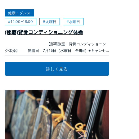
2024年07月10日
健康・ダンス
12:00~18:00
火曜日
水曜日
(那覇)背骨コンディショニング体操
【那覇教室・背骨コンディショニン
グ体操】 開講日：7月15日（水曜日 全6回）※キャンセ
ル待ちです 時 間：1５：00～1６：30 受講料：
9,900円 教材費：3,650円（初回のみ） 教室：那覇教
詳しく見る
室 ◆講座内容 背骨が歪んでいると肩こりや腰痛、不眠、耳
鳴り、老けて見られやすいなど様々な影響が出てきます。この
講座では、女性向けに「関節を緩める体操」「仙骨枕でセルフ
矯正」「背骨を支える筋トレ」を行い、姿勢と身体の不調改善
を目指していきます。 お申込
みはこちらへ