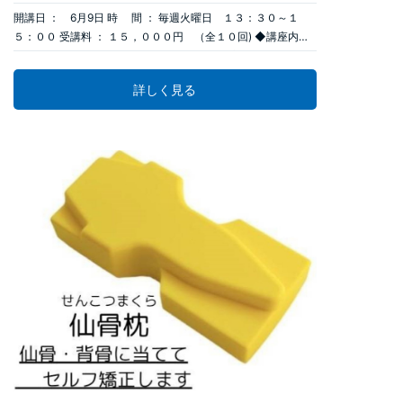
開講日 ： 6月9日 時 間 ： 毎週火曜日 １３：３０～１
５：００ 受講料 ： １５，０００円 （全１０回) ◆講座内容
誰でも口ずさめる我した島の「芭蕉布」から心に残る朱玉の名
曲の数々まで、楽しく歌ってみませんか。「歌」は人生より美
詳しく見る
しく豊かにし、あなたの世界を広げます。アンサンブル、コー
ラスと多彩なプログラムを、発声法の基礎からやさしく指導し
ます。 講 師 ： 嶺井 恵子 （声楽家） お申し込みはこちら
→