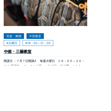
2026年05月19日
邦楽・舞踊
中部教室
火曜日
18：00～21：00
中部・三線教室
開講日 ：７月７日開講♪ 毎週火曜日 １９：００～２０：
３０ 受講料 ： ８，９１０円 （全６回） 教材費：４００
円 （初回のみ、テキスト代） 準備物：三線・筆記用具 ◆講
座内容 親戚のお祝いや友人のお祝いに、一曲でも弾いて歌い
詳しく見る
たい方、三線を始めてみませんか。 講師の嘉手苅先生が初心
者から上級者まで、レベルにそってご指導いたします。 仲間
ができて楽しいですよ。一緒に弾いて歌いましょう。 講
師 ： 嘉手苅 林次（琉球民謡協会最高師範）