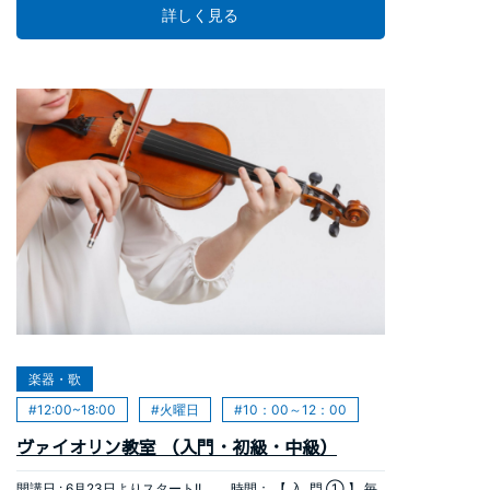
詳しく見る
す。 １２：００～１３：００ 受講料 ９，２４０円(全７回)
教材費 １，９２５円 開講日：7月 15日(水)スタート ★１0時
３０分クラス １0：３０～１1：３０ ★１1時３０分クラス １
1：３０～１2：３０ ★１2時３０分クラス １2：３０～１3：
３０ 受講料 ： ７，９２０円（全６回） 教材費 ： １，６５０
円 ◆講座内容 「もしもピアノが弾けたなら・・・。」誰でも
一度はあこがれるものです。でも、今からでは遅いとあきらめ
ていませんか。トライしてみては・・・。 講師 吉川 早
織 お申し込みはこちら→
2026年05月31日
楽器・歌
12:00~18:00
火曜日
10：00～12：00
ヴァイオリン教室 （入門・初級・中級）
開講日 : 6月23日よりスタート!! 時間： 【 入 門 ① 】 毎